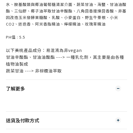
水、胺基酸類與椰油葡萄糖清潔介面、蔬菜甘油、海鹽、甘油油酸
酯、三仙膠、椰子油萃取甘油辛酸酯、八角茴香提煉茴香酸、非基
因改造玉米發酵果糖酸、乳酸、小麥蛋白、野生牛蒡根、小米
CO2、迷迭香、阿米香脂精油、檸檬精油、玫瑰草精油
​PH值 : 5.5
以下美桃產品成分：易混淆為非vegan
甘油辛酸酯、甘油油酸酯 ---> 一種乳化劑，其主要是由各種
植物油製成
蔬菜甘油 ---> 非棕櫚油萃取
了解更多
送貨及付款方式