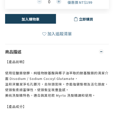
優惠價 NT$199
加入購物車
立即購買
加入追蹤清單
商品描述
【產品說明】
使用從醣類發酵、純植物胺基酸與椰子油萃取的胺基酸類的清潔介
面 Disodium / Sodium Cocoyl Glutamate，
溫和深層潔淨毛孔髒污，去除頭氣味。亦能強健髮根及活化頭皮，
使頭髮柔順富彈性，使頭髮呈現豐盈感。
美桃洗髮精特色，適合與其他款 Myrto 洗髮精調和使用。
【產品成分】