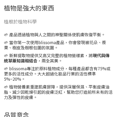
植物是強大的東西
植根於植物科學
🌱 產品透過植物與人之間的神聖關係使肌膚恢復平衡。
🌱 當你第一次使用blissoma產品，你會發現被花朵、漿
果、樹皮及樹根包圍的氛圍。
🌱 新鮮提取物提供又高又完整的植物營樣素，將
現代與傳
統草藥知識相結合
，兩全其美。
🌱 blissoma專注於原料植物成分，每種產品都含有75%或
更多的活性成分。大大超過化妝品行業的活性標準
5%~20%。
🌱 植物營養素重建肌膚屏障，提供深層保濕、平衡皮膚油
脂、減少因乾燥引起的皮膚泛紅，幫助您打造前所未有的活
力及彈性的皮膚。
品質意念