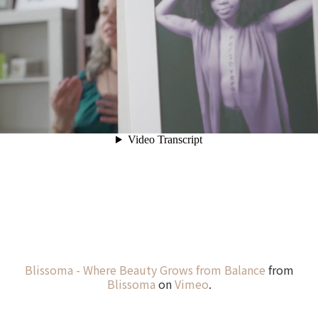
Blissoma - Where Beauty Grows from Balance
from
Blissoma
on
Vimeo
.