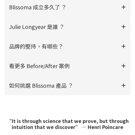
Blissoma 成立多久了 ？
Julie Longyear 是誰 ？
品牌的堅持，有哪些？
看更多 Before/After 案例
如何挑選 Blissoma 產品 ？
“It is through science that we prove, but through
intuition that we discover” — Henri Poincare