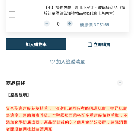
【小】禮物包裝 - 適用小尺寸、玻璃罐商品（請
於訂單備註告知禮物品項&代寫卡片內容）
優惠價 NT$169
加入購物車
立即購買
加入追蹤清單
商品描述
【產品說明】
集合聖家超級花草植萃，  清潔肌膚同時亦能呵護肌膚，提昇肌膚
舒適度。幫助肌膚呼吸。**聖露那面霜搭配多重超級植物萃取，不
添加化學防腐成份，產品開封後約3~4個月會開始發酵，建議消費
者開瓶使用後就連續用完