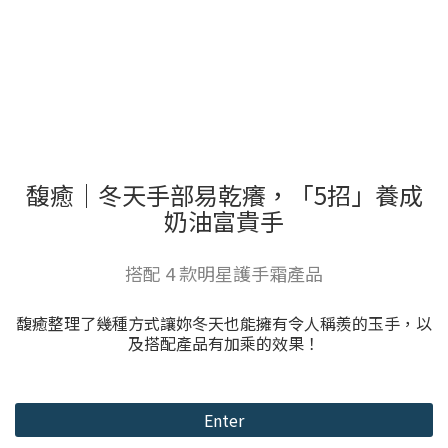
馥癒｜冬天手部易乾癢，「5招」養成
奶油富貴手
搭配 4 款明星護手霜產品
馥癒整理了幾種方式讓妳冬天也能擁有令人稱羨的玉手，以
及搭配產品有加乘的效果！
Enter