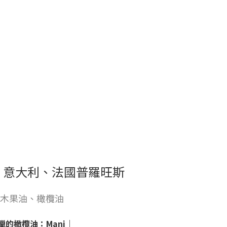
、意大利、法國普羅旺斯
木果油、橄欖油
臘的橄欖油：Mani
｜