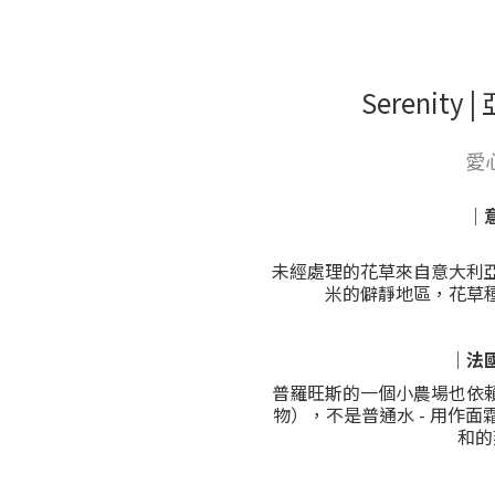
Serenit
愛
｜
未經處理的花草來自意大利亞
米的僻靜地區，花草
｜法
普羅旺斯的一個小農場也依
物），不是普通水 - 用作
和的