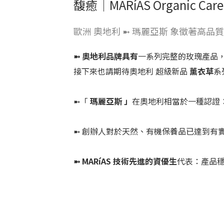
馥癒｜MARíAS Organic Care
歐洲 奧地利 ➼ 瑪麗亞斯 象徵著高品
➼ 奧地利品牌具有
一系列完整的玫瑰產品
接下來也請期待奧地利 超級新品
薰衣草
系
➼「
瑪麗亞斯 」
在奧地利相當於一種認證
➼ 創辦人對於天然、有機保養品已達到有
➼ MARíAS 技術先進的資優生
代表：產品