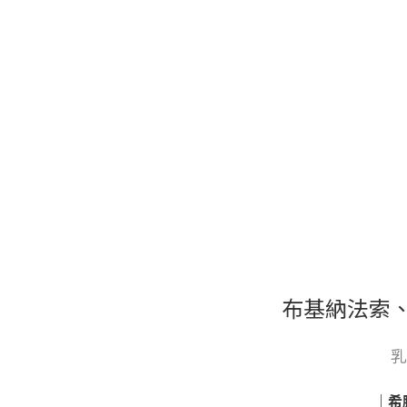
布基納法索
乳
｜
希