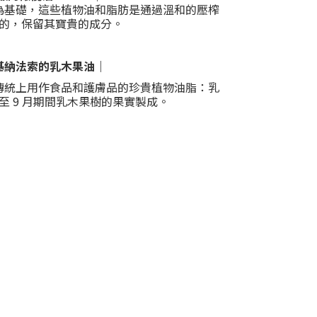
為基礎，這些植物油和脂肪是通過溫和的壓榨
的，保留其寶貴的成分。
基納法索的乳木果油｜
傳統上用作食品和護膚品的珍貴植物油脂：乳
月至 9 月期間乳木果樹的果實製成。