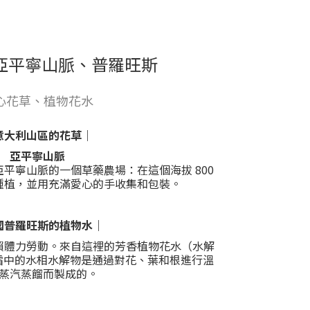
y | 亞平寧山脈、普羅旺斯
心花草、植物花水
意大利山區的花草｜
亞平寧山脈
平寧山脈的一個草藥農場：在這個海拔 800
種植，並用充滿愛心的手收集和包裝。
國普羅旺斯的植物水｜
賴體力勞動。來自這裡的芳香植物花水（水解
面霜中的水相水解物是通過對花、葉和根進行溫
蒸汽蒸餾而製成的。