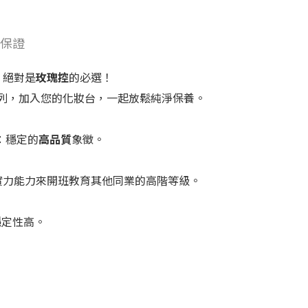
質保證
，絕對是
玫瑰控
的必選！
列，加入您的化妝台，一起放鬆純淨保養。
：穩定的
高品質
象徵。
實力能力來開班教育其他同業的高階等級。
穩定性高。