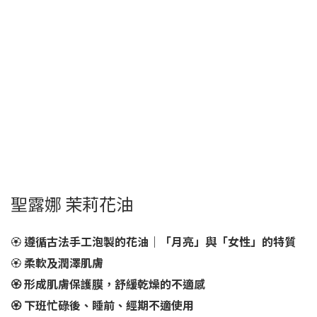
聖露娜 茉莉花油
🏵️
遵循古法手工泡製的花油｜「月亮」與「女性」的特質
🏵️
柔軟及潤澤肌膚
🏵️ 形成肌膚保護膜，舒緩乾燥的不適感
🏵️ 下班忙碌後、睡前、經期不適使用