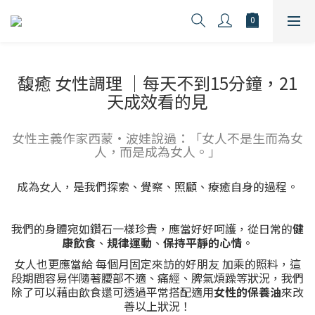
馥癒 女性調理 ｜每天不到15分鐘，21
天成效看的見
女性主義作家西蒙·波娃說過：「女人不是生而為女
人，而是成為女人。」
成為女人，是我們探索、覺察、照顧、療癒自身的過程。
我們的身體宛如鑽石一樣珍貴，應當好好呵護，從日常的
健
康飲食
、
規律運動
、
保持平靜的心情
。
女人也更應當給 每個月固定來訪的好朋友 加乘的照料，這
段期間容易伴隨著腰部不適、痛經、脾氣煩躁等狀況，我們
除了可以藉由飲食還可透過平常搭配適用
女性的保養油
來改
善以上狀況！