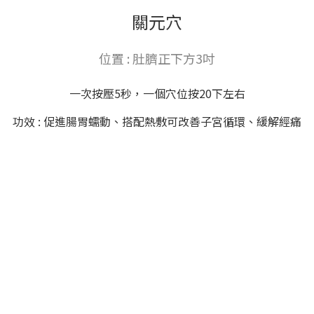
關元穴
位置 : 肚臍正下方3吋
一次按壓5秒，一個穴位按20下左右
功效 : 促進腸胃蠕動、搭配熱敷可改善子宮循環、緩解經痛