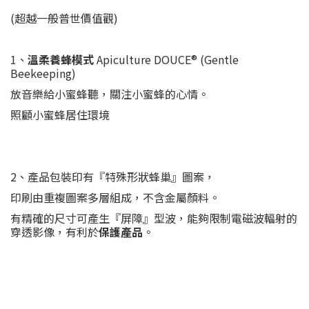
(超越一般普世價值觀)
1、
溫柔養蜂模式
Apiculture DOUCE® (Gentle
Beekeeping)
放音樂給小蜜蜂聽，關注小蜜蜂的心情。
照顧小蜜蜂居住環境
2、產品包裝印有『特殊形狀蜂巢』圖案，
印刷由重複圖案多層組成，不含金屬顏料。
有精確的尺寸可產生『屏障』型波，能夠限制電磁波輻射的
穿透影像，有利於
保護產品
。