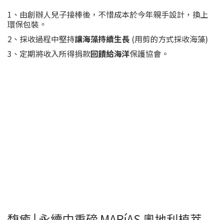
1、由創辦人兒子接棒後，不惜成本於今年親手設計，換上
環保包裝。
2、採收過程中堅持
讓海藻持續生長
(用剪的方式採收海藻)
3、定期將收入所得捐款
回饋給海洋
保護協會。
馥癒 | 永續中重磅 MARíAS 奧地利植萃