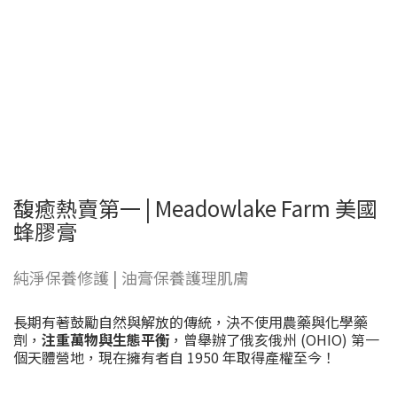
馥癒熱賣第一 | Meadowlake Farm 美國
蜂膠膏
純淨保養修護 | 油膏保養護理肌膚
長期有著鼓勵自然與解放的傳統，決不使用農藥與化學藥
劑，
注重萬物與生態平衡
，曾舉辦了俄亥俄州 (OHIO) 第一
個天體營地，現在擁有者自 1950 年取得產權至今！