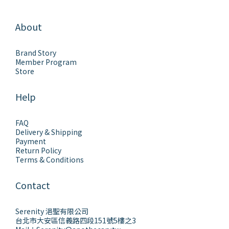
About
Brand Story
Member Program
Store
Help
FAQ
Delivery & Shipping
Payment
Return Policy
Terms & Conditions
Contact
Serenity 浥聖有限公司
台北市大安區信義路四段151號5樓之3