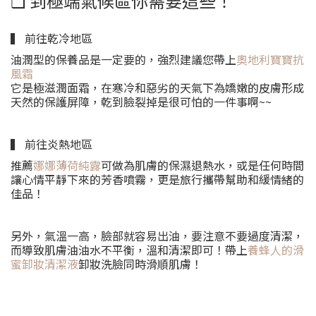
❏ 到極端氣候區你需要這些！
▍ 前往乾冷地區
油潤型的保養品是一定要的，強烈建議您帶上
奧地利寶寶抗
風霜
它是極滋潤面霜，在寒冷和惡劣的天氣下為嬌嫩的皮膚形成
天然的保護屏障，乾到臉裂掉是很可怕的一件事啊~~
▍ 前往炎熱地區
推薦
娜娜薄荷純露
可做為肌膚的保濕退熱水，或是任何時間
讓心情平靜下來的芳香噴霧，更是旅行攜帶幫助和緩情緒的
佳品！
另外，氣溫一高，臉部就容易出油，要注意不要過度清潔，
而導致肌膚油油水不平衡，溫和清潔即可！帶上
養蜂人的滑
蜜卸妝清潔液
卸妝洗臉同時滑順肌膚！