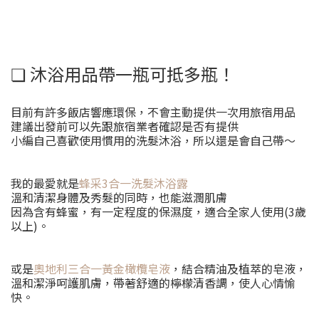
❏ 沐浴用品帶一瓶可抵多瓶！
目前有許多飯店響應環保，不會主動提供一次用旅宿用品
建議出發前可以先跟旅宿業者確認是否有提供
小編自己喜歡使用慣用的洗髮沐浴，所以還是會自己帶～
我的最愛就是
蜂采3合一洗髮沐浴露
溫和清潔身體及秀髮的同時，也能滋潤肌膚
因為含有蜂蜜，有一定程度的保濕度，適合全家人使用(3歲
以上)。
或是
奧地利三合一黃金橄欖皂液
，結合精油及植萃的皂液，
溫和潔淨呵護肌膚，帶著舒適的檸檬清香調，使人心情愉
快。