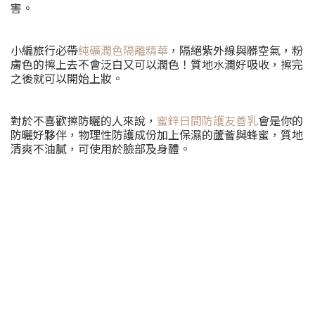
害。
小編旅行必帶
純礦潤色隔離精華
，隔絕紫外線與髒空氣，粉
膚色的擦上去不會泛白又可以潤色！質地水潤好吸收，擦完
之後就可以開始上妝。
對於不喜歡擦防曬的人來說，
蜜鋅日間防護友善乳
會是你的
防曬好夥伴，物理性防護成份加上保濕的蘆薈與蜂蜜，質地
清爽不油膩，可使用於臉部及身體。