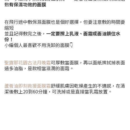
敷
有保濕功效的面膜
在飛行途中敷保濕面膜也是個好選擇，但要注意敷的時間要
縮短
並且記得敷完之後，
一定要擦上乳液、面霜或面油鎖住水
份！
小編個人最喜歡不用洗卸的面膜👇
聖露那花園古法月晚霜
可厚敷當面膜，再以面紙擦拭掉表面
過多油脂，是款相當滋潤的面霜。
蘆薈油即刻救援面膜霜
舒緩肌膚因乾燥產生的不適感，在清
潔後敷上20到60分鐘，可洗掉或是直接當乳霜放置。