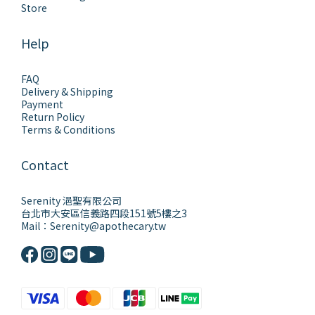
Store
Help
FAQ
Delivery & Shipping
Payment
Return Policy
Terms & Conditions
Contact
Serenity 浥聖有限公司
台北市大安區信義路四段151號5樓之3
Mail：Serenity@apothecary.tw