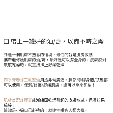
❏ 帶上一罐好的油/膏，以備不時之需
到達一個肌膚不熟悉的環境，最怕的就是肌膚敏感
攜帶能修護肌膚的油/膏，最好是可以擦全身的，皮膚感到
敏感乾燥時，就直接擦上舒緩乾燥
四季青春蜂王乳蜜油
用途非常廣泛，臉部/手腳身體/頭髮都
可以使用，保濕/修護/舒緩肌膚，還可以拿來卸妝！
肌膚首選蜂膠膏
能減緩因乾燥引起的皮膚敏感，保濕效果一
級棒！
這罐是小編自己必帶的！就連空姐客人都大推~