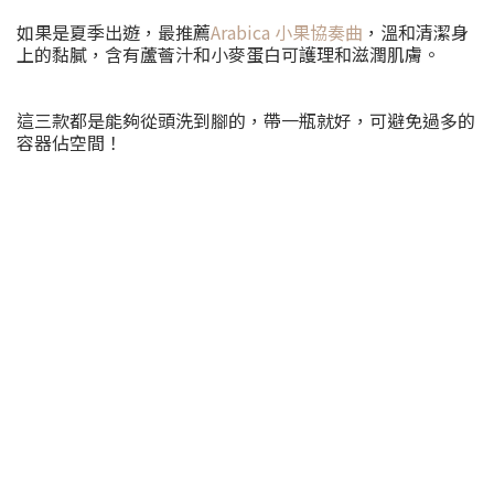
如果是夏季出遊，最推薦
Arabica 小果協奏曲
，溫和清潔身
上的黏膩，含有蘆薈汁和小麥蛋白可護理和滋潤肌膚。
這三款都是能夠從頭洗到腳的，帶一瓶就好，可避免過多的
容器佔空間！