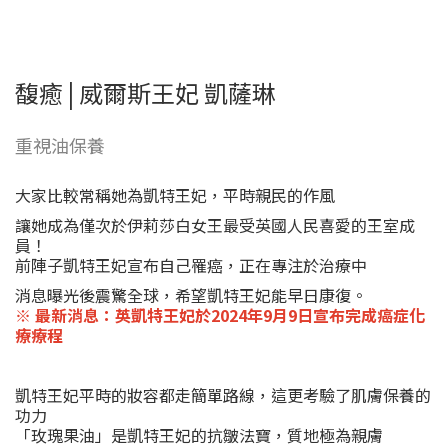
馥癒 | 威爾斯王妃 凱薩琳
重視油保養
大家比較常稱她為凱特王妃，平時親民的作風
讓她成為僅次於伊莉莎白女王最受英國人民喜愛的王室成
員！
前陣子凱特王妃宣布自己罹癌，正在專注於治療中
消息曝光後震驚全球，希望凱特王妃能早日康復。
※ 最新消息：英凱特王妃於2024年9月9日宣布完成癌症化
療療程
凱特王妃平時的妝容都走簡單路線，這更考驗了肌膚保養的
功力
「玫瑰果油」是凱特王妃的抗皺法寶，質地極為親膚