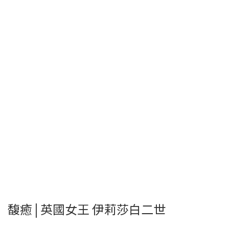
馥癒 | 英國女王 伊莉莎白二世