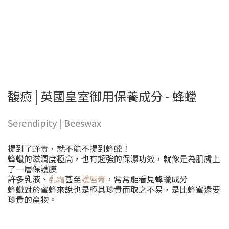
馥癒 | 英國皇室御用保養成分 - 蜂蠟
Serendipity | Beeswax
提到了蜂毒，就不能不提到蜂蠟！
蜂蠟的滋潤度極高，也有超強的保濕功效，就像是為肌膚上
了一層保護膜
許多乳液、
乳霜
甚至
護唇膏
，常常能看見蜂蠟成分
蜂蠟對於蜜蜂來說也是極其珍貴而取之不易，是比蜂蜜還要
珍貴的產物。