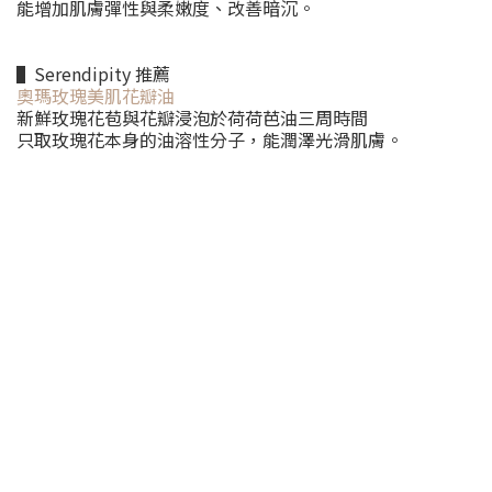
能增加肌膚彈性與柔嫩度、改善暗沉。
▌Serendipity 推薦
奧瑪玫瑰美肌花瓣油
新鮮玫瑰花苞與花瓣浸泡於荷荷芭油三周時間
只取玫瑰花本身的油溶性分子，能潤澤光滑肌膚。