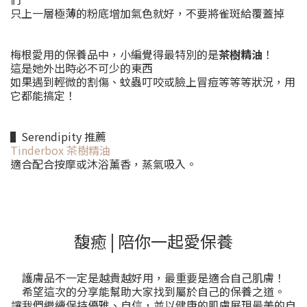
只上一層極薄的粉底增加氣色就好，不要將雀斑給覆蓋掉
梅根愛用的保養品中，小編覺得最特別的是
茶樹精油
！
這是她外出時必不可少的東西
如果遇到輕微的割傷、蚊蟲叮咬或臉上冒痘等等等狀況，用
它都能搞定！
▌Serendipity 推薦
Tinderbox 茶樹精油
適合配合按摩或沐浴薰香，蒸氣吸入。
馥癒 | 陪你一起愛保養
護膚品不一定是越貴越好用，最重要是適合自己肌膚！
希望這次的分享能幫助大家找到屬於自己的保養之道。
讓我們繼續保持優雅、自信，並以健康的肌膚展現最美的自