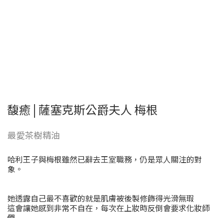
馥癒 | 薩塞克斯公爵夫人 梅根
最愛茶樹精油
哈利王子與梅根雖然已辭去王室職務，仍是眾人關注的對
象。
她透露自己最不喜歡的就是肌膚被後製修飾得光滑無瑕
這會讓她感到非常不自在，每次在上妝時反倒會要求化妝師
們