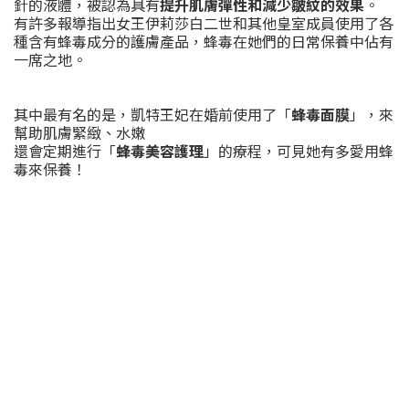
針的液體，被認為具有
提升肌膚彈性和減少皺紋的效果
。
有許多報導指出女王伊莉莎白二世和其他皇室成員使用了各
種含有蜂毒成分的護膚產品，蜂毒在她們的日常保養中佔有
一席之地。
其中最有名的是，凱特王妃在婚前使用了「
蜂毒面膜
」，來
幫助肌膚緊緻、水嫩
還會定期進行「
蜂毒美容護理
」的療程，可見她有多愛用蜂
毒來保養！