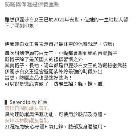
防曬與保濕是保養重點
雖然伊麗莎白女王已於2022年去世，但她的一生給世人留
下了深刻印象。
伊麗莎白女王曾表示自己最注重的保養就是「防曬」
每次想到伊麗莎白女王，小編都會想到她的百變帽子
戴帽子除了是英國人的禮儀習慣之外
其實帽子、長袖、陽傘都是伊麗莎白女王的防曬秘密武器
伊麗莎白女王還會避開紫外線最強的時段外出
當然，防曬產品也是塗好塗滿！
可以說是徹底貫徹了「
防曬三招：躲、擦、遮
」
▌Serendipity 推薦
蜜鋅日間防護友善乳
具物理防護與保濕功能，可使用於臉部及身體。
安鋅森林防護友善乳
21種植物安心守護+ 氧化鋅，臉部及身體適用。