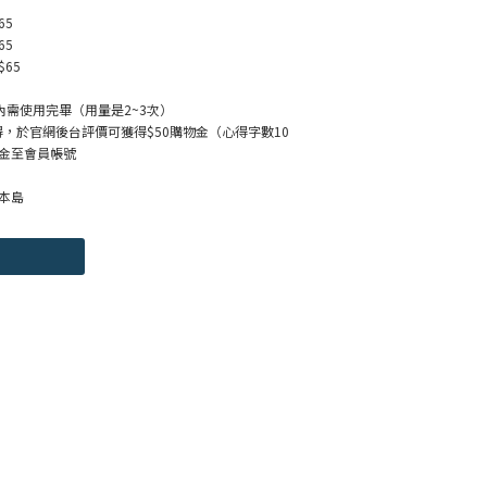
65
65
$65
內需使用完畢（用量是2~3次）
得，於官網後台評價可獲得$50購物金（心得字數10
金至會員帳號
本島