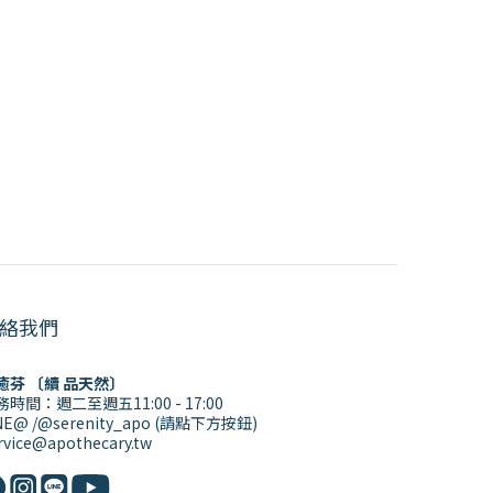
絡我們
癒芬 〔續 品天然〕
務時間：週二至週五11:00 - 17:00
NE@ /@serenity_apo (請點下方按鈕)
rvice@apothecary.tw