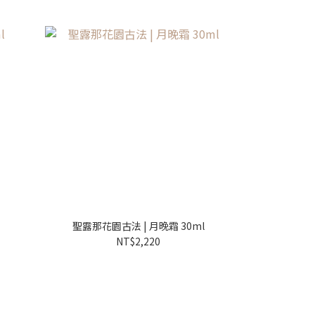
聖露那花園古法 | 月晚霜 30ml
褐藻去瑕光
NT$2,220