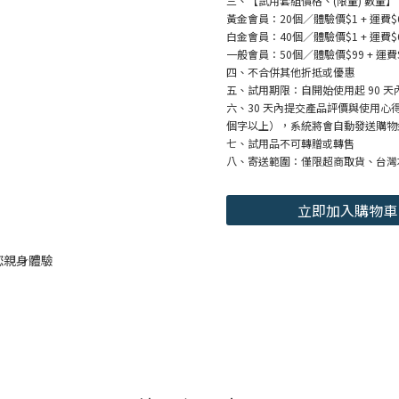
三、【試用套組價格、(限量) 數量】
黃金會員：20個／體驗價$1 + 運費$
白金會員：40個／體驗價$1 + 運費$
一般會員：50個／體驗價$99 + 運費
四、不合併其他折抵或優惠
五、試用期限：自開始使用起 90 天
六、30 天內提交產品評價與使用心
個字以上），系統將會自動發送購物
七、試用品不可轉贈或轉售
八、寄送範圍：僅限超商取貨、台灣
立即加入購物車
您親身體驗