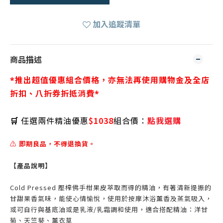
加入追蹤清單
商品描述
*推出超值優惠組合價格，亦無法再使用購物金及全店
折扣、八折券折抵消費*
🛒
任選兩件精油優惠
$1038
組合價：
點我選購
⚠️
即期良品，不得退換貨。
【產品說明】
Cold Pressed 壓榨佛手柑果皮萃取而得的精油，有著清新提振的
甘甜果香氣味，能使心情愉悅，使用於按摩沐浴薰香及蒸氣吸入，
或可自行與基底油或是乳液/乳霜調和使用，適合搭配精油：洋甘
菊、天竺葵、薰衣草