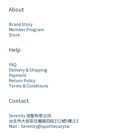
About
Brand Story
Member Program
Store
Help
FAQ
Delivery & Shipping
Payment
Return Policy
Terms & Conditions
Contact
Serenity 浥聖有限公司
台北市大安區信義路四段151號5樓之3
Mail：Serenity@apothecary.tw