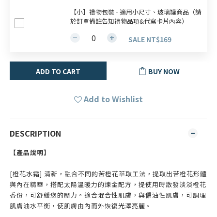
【小】禮物包裝 - 適用小尺寸、玻璃罐商品（請
於訂單備註告知禮物品項&代寫卡片內容）
SALE NT$169
ADD TO CART
BUY NOW
Add to Wishlist
DESCRIPTION
【產品說明】
[橙花水霜] 清新，融合不同的苦橙花萃取工法，提取出苦橙花形體
與內在精華，搭配太陽溫暖力的煉金配方，提使用時散發淡淡橙花
香份，可舒緩您的壓力。適合混合性肌膚，與偏油性肌膚，可調理
肌膚油水平衡，使肌膚由內而外恢復光澤亮麗。