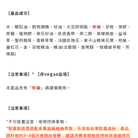
【產品成分】
水、酪梨油、穀物酒精、甘油、大豆卵磷脂、
蜂蠟
、苦橙、藻膠、
蔗糖、植物膠、葵花籽油、迷迭香葉、庚二醇、厚樸樹皮、益母
草、聖約翰草、香蜂草葉、法國玫瑰花、單子山楂果花葉、地榆、
番紅花、金、苦橙精油、精油(合歡醇、香葉醇 、柑橘皮萃取、芳
樟醇)
【注意事項】* 【非vegan品項】
本產品含有「
蜂蠟
」請謹慎選用。
【注意事項】
*不可放置浴室，使用挖棒拿取。
*
聖露那面霜搭配多重超級植物萃取，不添加化學防腐成份，產品
開封後約3~4個月會開始發酵，建議消費者開瓶使用後就連續用完