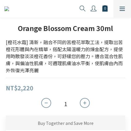
Orange Blossom Cream 30ml
[橙花水霜] 清新，融合不同的苦橙花萃取工法，提取出苦
橙花形體與內在精華，搭配太陽溫暖力的煉金配方，提使
用時散發淡淡橙花香份，可舒緩您的壓力。適合混合性肌
膚，與偏油性肌膚，可週理肌膚油水平衡，使肌膚由內而
外恢復光澤亮麗
NT$2,220
Buy Together and Save More