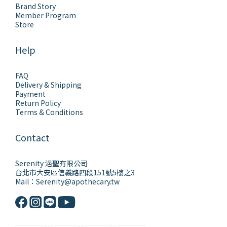
Brand Story
Member Program
Store
Help
FAQ
Delivery & Shipping
Payment
Return Policy
Terms & Conditions
Contact
Serenity 浥聖有限公司
台北市大安區信義路四段151號5樓之3
Mail：Serenity@apothecary.tw