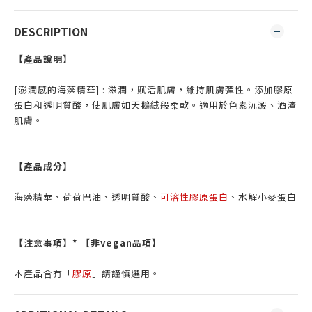
DESCRIPTION
【產品說明】
[澎潤感的海藻精華] : 滋潤，賦活肌膚，維持肌膚彈性。添加膠原
蛋白和透明質酸，使肌膚如天鵝絨般柔軟。適用於色素沉澱、酒渣
肌膚。
【產品成分】
海藻精華、荷荷巴油、透明質酸、
可溶性膠原蛋白
、水解小麥蛋白
【注意事項】* 【非vegan品項】
本產品含有「
膠原
」請謹慎選用。